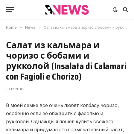
Home
»
News
»
Салат из кальмара и чоризо с бобами и рукколой (Insalata di Calamari con Fagioli e Chorizo)
Салат из кальмара и
чоризо с бобами и
рукколой (Insalata di Calamari
con Fagioli e Chorizo)
13.12.2018
В моей семье все очень любят колбасу чоризо,
особенно если ее обжарить с фасолью и
рукколой.
Однажды я пошел купить свежего
кальмара и придумал этот замечательный салат,