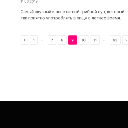
11.03.2019
Самый вкусный и аппетитный грибной суп, который
так приятно употреблять в пищу в летнее время.
Previous
N
…
…
1
7
8
9
10
11
63