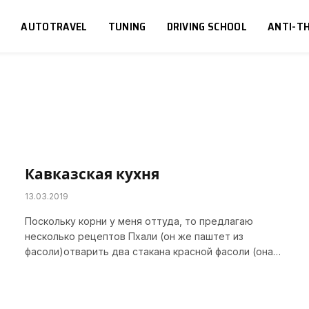
S
AUTOTRAVEL
TUNING
DRIVING SCHOOL
ANTI-TH
Кавказская кухня
13.03.2019
Поскольку корни у меня оттуда, то предлагаю
несколько рецептов Пхали (он же паштет из
фасоли)отварить два стакана красной фасоли (она…