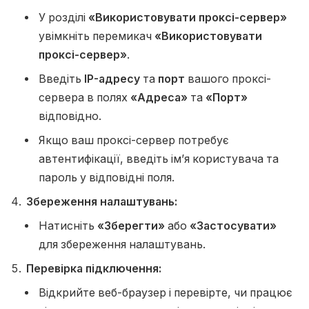
У розділі
«Використовувати проксі-сервер»
увімкніть перемикач
«Використовувати
проксі-сервер»
.
Введіть
IP-адресу
та
порт
вашого проксі-
сервера в полях
«Адреса»
та
«Порт»
відповідно.
Якщо ваш проксі-сервер потребує
автентифікації, введіть ім’я користувача та
пароль у відповідні поля.
Збереження налаштувань:
Натисніть
«Зберегти»
або
«Застосувати»
для збереження налаштувань.
Перевірка підключення:
Відкрийте веб-браузер і перевірте, чи працює