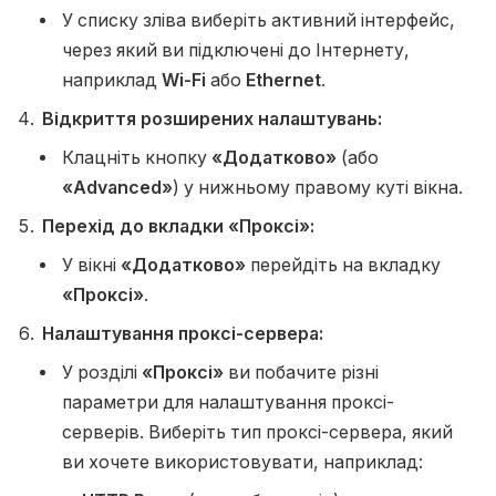
У списку зліва виберіть активний інтерфейс,
через який ви підключені до Інтернету,
наприклад
Wi-Fi
або
Ethernet
.
Відкриття розширених налаштувань:
Клацніть кнопку
«Додатково»
(або
«Advanced»
) у нижньому правому куті вікна.
Перехід до вкладки «Проксі»:
У вікні
«Додатково»
перейдіть на вкладку
«Проксі»
.
Налаштування проксі-сервера:
У розділі
«Проксі»
ви побачите різні
параметри для налаштування проксі-
серверів. Виберіть тип проксі-сервера, який
ви хочете використовувати, наприклад: