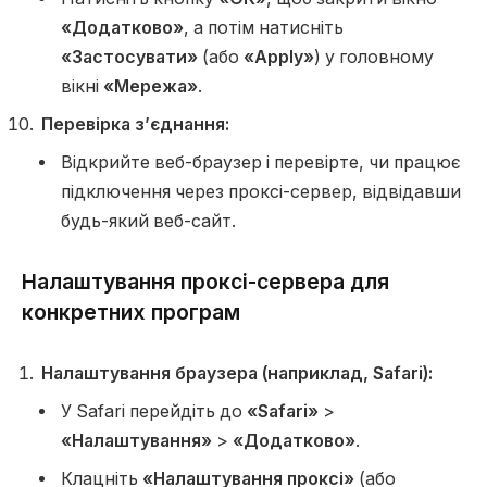
«Додатково»
, а потім натисніть
«Застосувати»
(або
«Apply»
) у головному
вікні
«Мережа»
.
Перевірка з’єднання:
Відкрийте веб-браузер і перевірте, чи працює
підключення через проксі-сервер, відвідавши
будь-який веб-сайт.
Налаштування проксі-сервера для
конкретних програм
Налаштування браузера (наприклад, Safari):
У Safari перейдіть до
«Safari»
>
«Налаштування»
>
«Додатково»
.
Клацніть
«Налаштування проксі»
(або