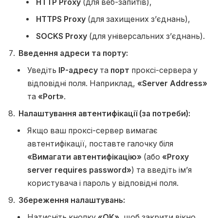
HTTP Proxy
(для веб-запитів),
HTTPS Proxy
(для захищених з’єднань),
SOCKS Proxy
(для універсальних з’єднань).
Введення адреси та порту:
Уведіть
IP-адресу
та
порт
проксі-сервера у
відповідні поля. Наприклад,
«Server Address»
та
«Port»
.
Налаштування автентифікації (за потреби):
Якщо ваш проксі-сервер вимагає
автентифікації, поставте галочку біля
«Вимагати автентифікацію»
(або
«Proxy
server requires password»
) та введіть ім’я
користувача і пароль у відповідні поля.
Збереження налаштувань:
Натисніть кнопку
«ОК»
, щоб закрити вікно