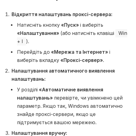
Відкриття налаштувань проксі-сервера:
Натисніть кнопку
«Пуск»
і виберіть
«Налаштування»
(або натисніть клавіші
Win
+ I
).
Перейдіть до
«Мережа та Інтернет»
і
виберіть вкладку
«Проксі-сервер»
.
Налаштування автоматичного виявлення
налаштувань:
У розділі
«Автоматичне виявлення
налаштувань»
перевірте, чи увімкнено цей
параметр. Якщо так, Windows автоматично
знайде проксі-сервери, якщо це
підтримується вашою мережею.
Налаштування вручну: