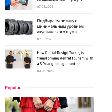
07.05.2026
Подбираем резину с
минимальным уровнем
акустического шума
07.05.2026
How Dental Design Turkey is
transforming dental tourism with
a 5-Year global guarantee
03.05.2026
Popular