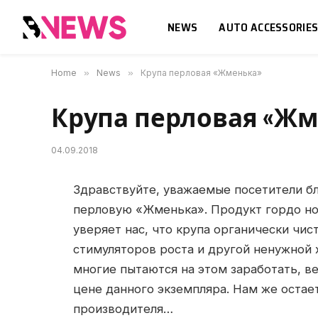
NEWS
AUTO ACCESSORIE
Home
»
News
»
Крупа перловая «Жменька»
Крупа перловая «Жм
04.09.2018
Здравствуйте, уважаемые посетители бл
перловую «Жменька».
Продукт гордо но
уверяет нас, что крупа органически чис
стимуляторов роста и другой ненужной 
многие пытаются на этом заработать, ве
цене данного экземпляра. Нам же остае
производителя…