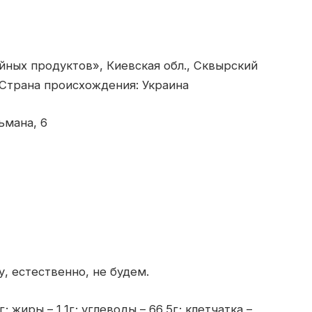
йных продуктов», Киевская обл., Сквырский
. Страна происхождения: Украина
ьмана, 6
, естественно, не будем.
г; жиры – 1,1г; углеводы – 66,5г; клетчатка –