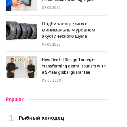
07.05.2026
Подбираем резину с
минимальным уровнем
акустического шума
07.05.2026
How Dental Design Turkey is
transforming dental tourism with
a 5-Year global guarantee
03.05.2026
Popular
Рыбный холодец