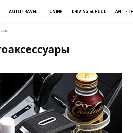
S
AUTOTRAVEL
TUNING
DRIVING SCHOOL
ANTI-TH
уары
тоаксессуары