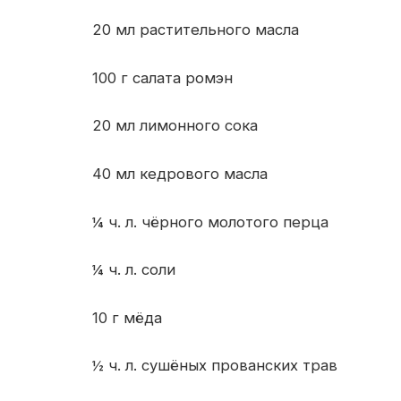
20 мл растительного масла
100 г салата ромэн
20 мл лимонного сока
40 мл кедрового масла
¼ ч. л. чёрного молотого перца
¼ ч. л. соли
10 г мёда
½ ч. л. сушёных прованских трав