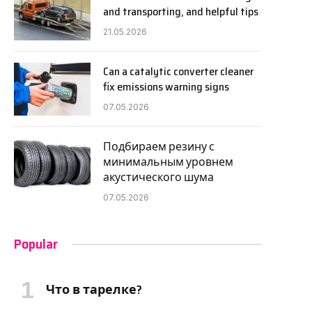
and transporting, and helpful tips
21.05.2026
Can a catalytic converter cleaner
fix emissions warning signs
07.05.2026
Подбираем резину с
минимальным уровнем
акустического шума
07.05.2026
Popular
Что в тарелке?