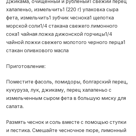
Джикама, очищенный и рубленый1 свежий перец
халапеньо, измельчить1 (220 г) упаковка сыра
фета, измельчить1 зубчик чеснока1 щепотка
морской соли1/4 стакана свежего лимонного
сока1 чайная ложка дижонской горчицы1/4
чайной ложки свежего молотого черного перца1
стакан оливкового масла
Приготовление:
Поместите фасоль, помидоры, болгарский перец,
кукуруза, лук, джикаму, перец халапеньо с
измельченным сыром фета в большую миску для
салата.
Размять чеснок и соль вместе с помощью ступки
и пестика. Смешайте чесночное пюре, лимонный