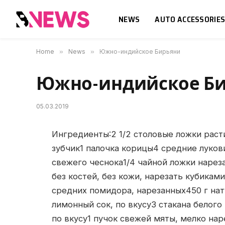
NEWS
AUTO ACCESSORIE
Home
»
News
»
Южно-индийское Бирьяни
Южно-индийское Б
05.03.2019
Ингредиенты:2 1/2 столовые ложки раст
зубчик1 палочка корицы4 средние луков
свежего чеснока1/4 чайной ложки нарез
без костей, без кожи, нарезать кубикам
средних помидора, нарезанных450 г нат
лимонный сок, по вкусу3 стакана белого
по вкусу1 пучок свежей мяты, мелко нар