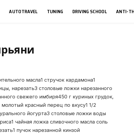
S
AUTOTRAVEL
TUNING
DRIVING SCHOOL
ANTI-TH
ирьяни
ительного масла1 стручок кардамона1
ицы, нарезать3 столовые ложки нарезанного
анного свежего имбиря450 г куриных грудок,
и молотый красный перец по вкусу1 1/2
урального йогурта3 столовые ложки воды
 риса1 чайная ложка сливочного масла соль
езать1 пучок нарезанной кинзой