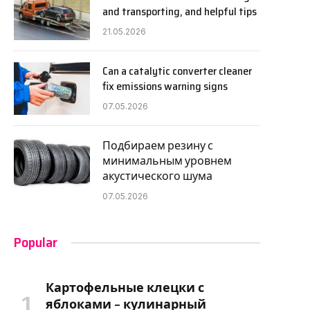
and transporting, and helpful tips
21.05.2026
Can a catalytic converter cleaner
fix emissions warning signs
07.05.2026
Подбираем резину с
минимальным уровнем
акустического шума
07.05.2026
Popular
Картофельные клецки с
яблоками – кулинарный