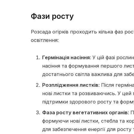
Фази росту
Розсада огірків проходить кілька фаз рос
освітлення:
Гермінація насіння
: У цій фазі росл
насіння та формування першого лист
достатнього світла важлива для заб
Розплідження листків
: Після гермі
нові листки та розвиваючись. У цей 
підтримки здорового росту та форм
Фаза росту вегетативних органів
: 
формуючи нові листки, стебла та ко
для забезпечення енергії для росту 