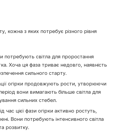
ту, кожна з яких потребує різного рівня
ини потребують світла для проростання
ка. Хоча ця фаза триває недовго, наявність
езпечення сильного старту.
нації огірки продовжують рости, утворюючи
період вони вимагають більше світла для
ування сильних стебел.
Під час цієї фази огірки активно ростуть,
рені. Вони потребують інтенсивного світла
та розвитку.