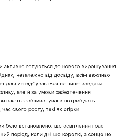
ки активно готуються до нового вирощування
днак, незалежно від досвіду, всім важливо
я рослин відбувається не лише завдяки
ливу, але й за умови забезпечення
онтексті особливої уваги потребують
 час свого росту, такі як огірки.
ки було встановлено, що освітлення грає
ний період, коли дні ще короткі, а сонце не