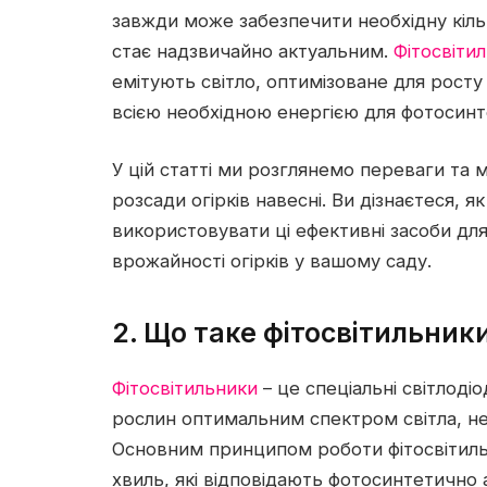
завжди може забезпечити необхідну кільк
стає надзвичайно актуальним.
Фітосвіти
емітують світло, оптимізоване для рост
всією необхідною енергією для фотосинт
У цій статті ми розглянемо переваги та 
розсади огірків навесні. Ви дізнаєтеся, 
використовувати ці ефективні засоби для
врожайності огірків у вашому саду.
2. Що таке фітосвітильник
Фітосвітильники
– це спеціальні світлоді
рослин оптимальним спектром світла, нео
Основним принципом роботи фітосвітильн
хвиль, які відповідають фотосинтетично