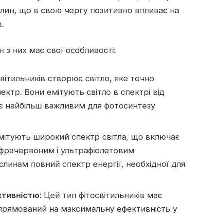
лин, що в свою чергу позитивно впливає на
.
ен з них має свої особливості:
світильників створює світло, яке точно
ктр. Вони емітують світло в спектрі від
 є найбільш важливим для фотосинтезу
 емітують широкий спектр світла, що включає
інфрачервоним і ультрафіолетовим
линам повний спектр енергії, необхідної для
ктивністю
: Цей тип фітосвітильників має
спрямований на максимальну ефективність у