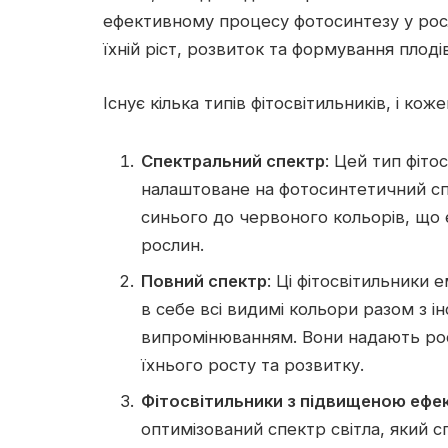
ефективному процесу фотосинтезу у рос
їхній ріст, розвиток та формування плодів
Існує кілька типів фітосвітильників, і кож
Спектральний спектр
: Цей тип фіто
налаштоване на фотосинтетичний спе
синього до червоного кольорів, що
рослин.
Повний спектр
: Ці фітосвітильники
в себе всі видимі кольори разом з 
випромінюванням. Вони надають рос
їхнього росту та розвитку.
Фітосвітильники з підвищеною ефе
оптимізований спектр світла, який 