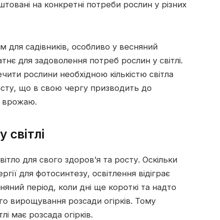
штовані на конкретні потреби рослин у різних
м для садівників, особливо у весняний
тнє для задоволення потреб рослин у світлі.
чити рослини необхідною кількістю світла
осту, що в свою чергу призводить до
о врожаю.
у світлі
вітло для свого здоров’я та росту. Оскільки
ргії для фотосинтезу, освітлення відіграє
няний період, коли дні ще короткі та надто
го вирощування розсади огірків. Тому
лі має розсада огірків.