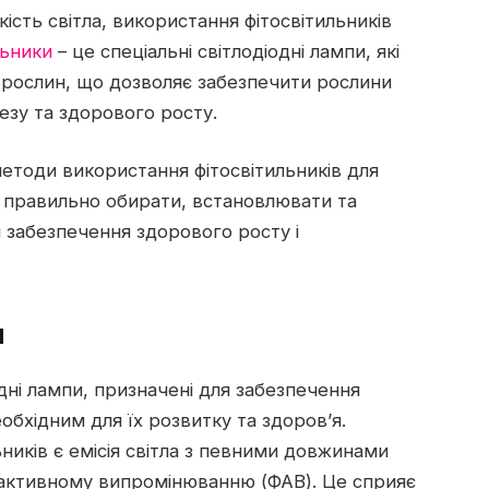
ість світла, використання фітосвітильників
льники
– це спеціальні світлодіодні лампи, які
у рослин, що дозволяє забезпечити рослини
езу та здорового росту.
методи використання фітосвітильників для
як правильно обирати, встановлювати та
 забезпечення здорового росту і
и
одні лампи, призначені для забезпечення
бхідним для їх розвитку та здоров’я.
иків є емісія світла з певними довжинами
 активному випромінюванню (ФАВ). Це сприяє