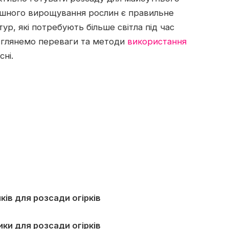
пішного вирощування рослин є правильне
ур, які потребують більше світла під час
розглянемо переваги та методи
використання
сні.
ків для розсади огірків
ики для розсади огірків