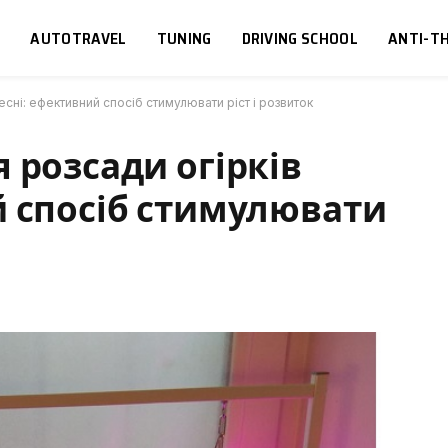
S
AUTOTRAVEL
TUNING
DRIVING SCHOOL
ANTI-TH
есні: ефективний спосіб стимулювати ріст і розвиток
 розсади огірків
й спосіб стимулювати