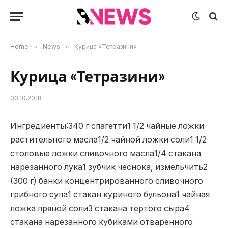
Home
»
News
»
Курица «Тетразини»
Курица «Тетразини»
03.10.2018
Ингредиенты:340 г спагетти1 1/2 чайные ложки
растительного масла1/2 чайной ложки соли1 1/2
столовые ложки сливочного масла1/4 стакана
нарезанного лука1 зубчик чеснока, измельчить2
(300 г) банки концентрированного сливочного
грибного супа1 стакан куриного бульона1 чайная
ложка пряной соли3 стакана тертого сыра4
стакана нарезанного кубиками отваренного