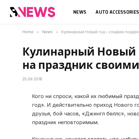
NEWS
AUTO ACCESSORIE
Home
»
News
»
Кулинарный Новый год – сладкие подарк
Кулинарный Новый г
на праздник своим
25.09.2018
Кого ни спроси, какой их любимый праз
год».
И действительно приход Нового год
друзья, бой часов, «Джингл беллc», нов
праздник неповторимым.
Конечно же, хочется сделать что-нибуд