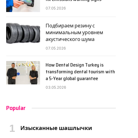
07.05.2026
Подбираем резину с
минимальным уровнем
акустического шума
07.05.2026
How Dental Design Turkey is
transforming dental tourism with
a 5-Year global guarantee
03.05.2026
Popular
Изысканные шашлычки