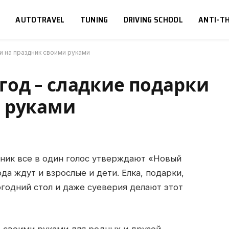
S
AUTOTRAVEL
TUNING
DRIVING SCHOOL
ANTI-TH
и на праздник своими руками
од – сладкие подарки
и руками
дник все в один голос утверждают «Новый
а ждут и взрослые и дети. Елка, подарки,
огодний стол и даже суеверия делают этот
ь своими руками для родных и друзей.