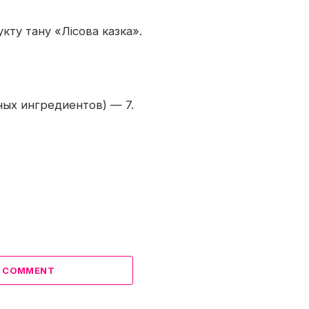
ту тану «Лісова казка».
ных ингредиентов) — 7.
A COMMENT