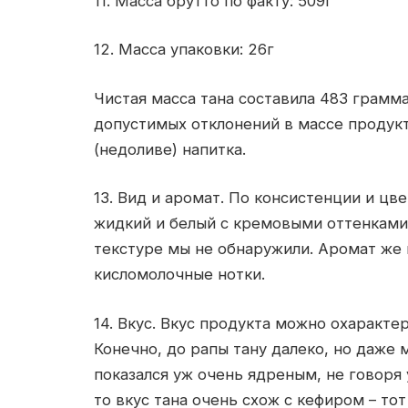
11. Масса брутто по факту: 509г
12. Масса упаковки: 26г
Чистая масса тана составила 483 грамма
допустимых отклонений в массе продукт
(недоливе) напитка.
13. Вид и аромат. По консистенции и цв
жидкий и белый с кремовыми оттенками.
текстуре мы не обнаружили. Аромат же 
кисломолочные нотки.
14. Вкус. Вкус продукта можно охаракте
Конечно, до рапы тану далеко, но даже
показался уж очень ядреным, не говоря 
то вкус тана очень схож с кефиром – т