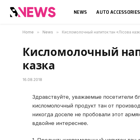
NEWS
AUTO ACCESSORIE
Home
»
News
»
Кисломолочный напиток тан «Лісова казк
Кисломолочный напи
казка
16.08.2018
Здравствуйте, уважаемые посетители бл
кисломолочный продукт тан от производи
никогда доселе не пробовали этот армян
вдвойне интереснее.
1. Продукт: кисломолочный напиток тан 