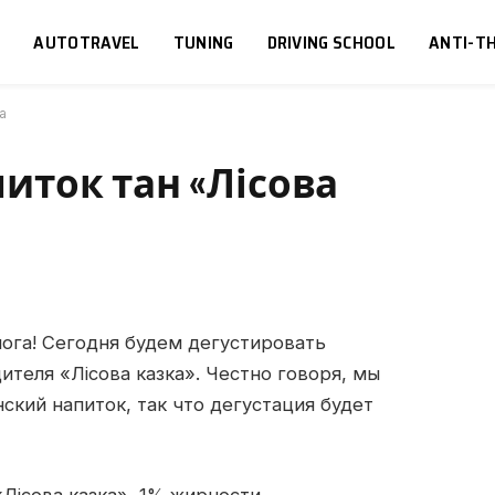
S
AUTOTRAVEL
TUNING
DRIVING SCHOOL
ANTI-TH
а
ток тан «Лісова
ога! Сегодня будем дегустировать
теля «Лісова казка».
Честно говоря, мы
ский напиток, так что дегустация будет
«Лісова казка», 1% жирности