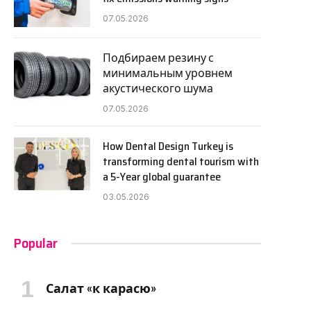
07.05.2026
Подбираем резину с
минимальным уровнем
акустического шума
07.05.2026
How Dental Design Turkey is
transforming dental tourism with
a 5-Year global guarantee
03.05.2026
Popular
Салат «к карасю»