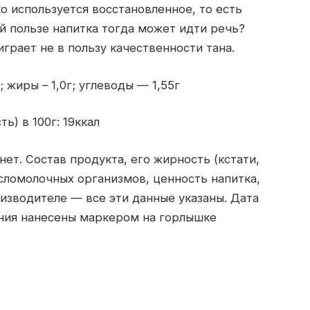
о используется восстановленное, то есть
ой пользе напитка тогда может идти речь?
грает не в пользу качественности тана.
г; жиры – 1,0г; углеводы — 1,55г
ь) в 100г: 19ккал
ет. Состав продукта, его жирность (кстати,
исломолочных организмов, ценность напитка,
оизводителе — все эти данные указаны. Дата
ения нанесены маркером на горлышке