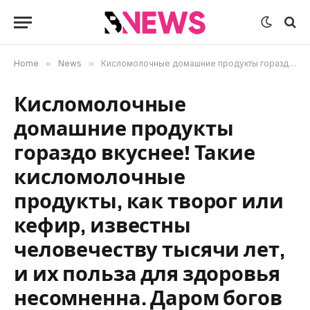
Home
»
News
»
Кисломолочные домашние продукты гораздо вкуснее! Такие кисломолочные продукты, как творог или кефир, известны человечеству тысячи лет, и их польза для здоровья несомненна. Даром богов называли в Древней Греции йогурт и употребляли его обязательно с медом – еще одним целебным продуктом. Может быть, причина долголетия среди народов, населяющих побережье Средиземного моря, таится именно в этом? В балканских странах и сегодня лучший десерт – именно йогурт. Сегодня даже в маленьких магазинчиках при взгляде на молочную витрину глаза разбегаются. Можно купить свежие кисломолочные продукты местного молокозавода, срок годности которых ограничен двумя-тремя днями. А можно приобрести аналогичные продукты с более долгим сроком хранения. Пищевые добавки улучшают качество продукта и удлиняют срок его годности, что с наступлением тепла становится важно. И все же творог или йогурт, приготовленные для своей семьи дома с любовью и заботой, гораздо вкуснее и свежее, чем те, что продаются в яркой упаковке. Готовим творог. Обязательное условие для приготовления качественного молочного продукта – чистая посуда. Тщательно промыв, не забудьте ошпарить кастрюлю кипятком. Влейте литр молока, добавив нежирную, жидкую сметану – 1 ст. ложку. Тщательно перемешайте и поставьте для сбраживания в темное место на сутки. Устройте водяную баню и прогревайте скисшее молоко на небольшом огне. Масса не должна кипеть! Достаточно минут 10-15. Оставьте остужаться до комнатной температуры и подготовьте дуршлаг, дополнительно накрытый марлей. Остывшую массу переложите в дуршлаг и отцедите. Приподняв уголки ткани, дайте полностью стечь сыворотке. Творог готов! Хранить домашний творог при температуре минус 18 градусов можно до полугода, но лучше съесть его свежим – так вкуснее и полезнее! Никогда не используйте для приготовления домашнего творога молоко, которое скисло само по себе. Полезность и вкус продукта будет гораздо хуже, так как в старых молочных продуктах быстро размножаются вредные микробы. Домашний кефир. Быстрее всего приготовить кефир дома, приготовив закваску из покупного кефира. Для этого в стакан молока добавляют 1 ст. ложку кефира, перемешивают и оставляют для сбраживания. В кастрюле нужно прокипятить молоко и дать ему остыть до комнатной температуры. Добавить 6 ст. ложек закваски на каждый литр молока, тщательно вымешать и убрать на сутки в темное место. Но не в холодильник – кефир готовится в тепле. Угощайтесь – свежий кефир уже готов. Йогурт – детям и взрослым. В отличие от кефира и творога, йогурт в домашних условиях приготовить сложно. В тех, что вы покупаете в магазине, добавлены стабилизаторы, эмульгатор и другие вкусовые добавки. Дома же лучше всего использовать йогуртницу
Кисломолочные
домашние продукты
гораздо вкуснее! Такие
кисломолочные
продукты, как творог или
кефир, известны
человечеству тысячи лет,
и их польза для здоровья
несомненна. Даром богов