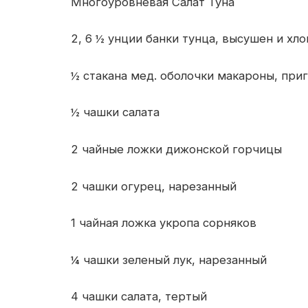
Многоуровневая Салат Туна
2, 6 ½ унции банки тунца, высушен и хло
½ стакана мед. оболочки макароны, при
½ чашки салата
2 чайные ложки дижонской горчицы
2 чашки огурец, нарезанный
1 чайная ложка укропа сорняков
¼ чашки зеленый лук, нарезанный
4 чашки салата, тертый