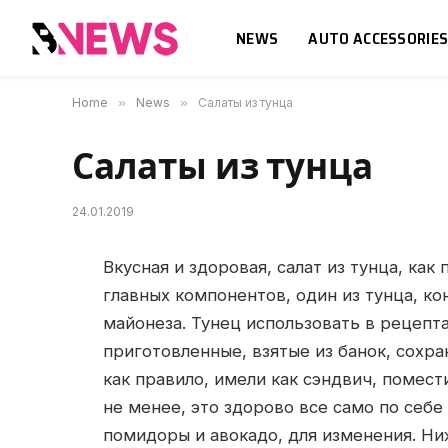
NEWS
AUTO ACCESSORIE
Home
»
News
»
Салаты из тунца
Салаты из тунца
24.01.2019
Вкусная и здоровая, салат из тунца, как
главных компонентов, один из тунца, ко
майонеза.
Тунец использовать в рецептах
приготовленные, взятые из банок, сохра
как правило, имели как сэндвич, помес
не менее, это здорово все само по себе
помидоры и авокадо, для изменения. Ни