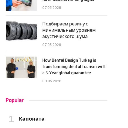
07.05.2026
Подбираем резину с
минимальным уровнем
акустического шума
07.05.2026
How Dental Design Turkey is
transforming dental tourism with
a 5-Year global guarantee
03.05.2026
Popular
Капоната