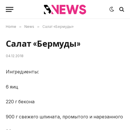
Home
»
News
»
Салат «Бермуды»
Салат «Бермуды»
04.12.2018
Ингредиенты:
6 яиц
220 г бекона
900 г свежего шпината, промытого и нарезанного