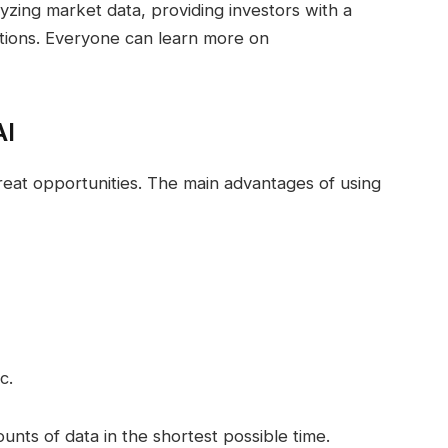
zing market data, providing investors with a
rations. Everyone can learn more on
AI
reat opportunities. The main advantages of using
c.
nts of data in the shortest possible time.