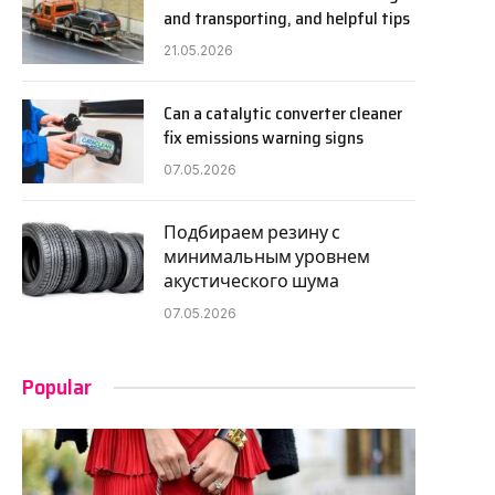
and transporting, and helpful tips
21.05.2026
Can a catalytic converter cleaner
fix emissions warning signs
07.05.2026
Подбираем резину с
минимальным уровнем
акустического шума
07.05.2026
Popular