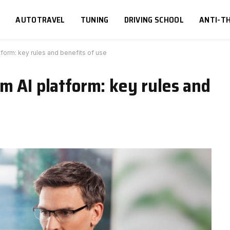
S
AUTOTRAVEL
TUNING
DRIVING SCHOOL
ANTI-TH
tform: key rules and benefits of use
m AI platform: key rules and